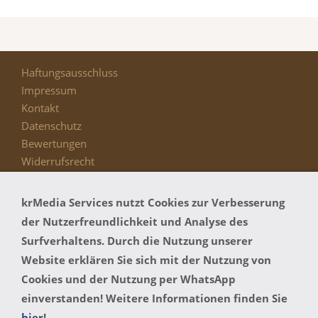
Haftungsausschluss
Impressum
Kontakt
Datenschutz
Bewertungen
Widerrufsrecht
AGB
Bildernachweis
krMedia Services nutzt Cookies zur Verbesserung
Funktionsgarantie
der Nutzerfreundlichkeit und Analyse des
Surfverhaltens. Durch die Nutzung unserer
Website erklären Sie sich mit der Nutzung von
navirepair.de - Wir reparieren Ihr defektes Navi
Cookies und der Nutzung per WhatsApp
schnell und günstig! Alle verwendeten
einverstanden! Weitere Informationen finden Sie
Markennamen und Bezeichnungen sind
hier
!