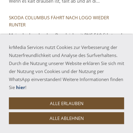
Wenn es kalt draußen ist, fällt ab und an di...
SKODA COLUMBUS FÄHRT NACH LOGO WIEDER
RUNTER
Mein skoda columbus Baugleich mit RNS 510 fährt nach
logo wieder runter und veruscht dann wieder zu starten.
krMedia Services nutzt Cookies zur Verbesserung der
VW will mir ein neues Gerät andrehen für 2.500 Euro.
Nutzerfreundlichkeit und Analyse des Surfverhaltens.
Das Ding ist gerade mal 2,5 Jahre ...
Durch die Nutzung unserer Website erklären Sie sich mit
der Nutzung von Cookies und der Nutzung per
RNS HAT VORBILDLICH GEARBEITET, BIS WIR EIN NEUES
WhatsApp einverstanden! Weitere Informationen finden
Guten Tag, mein RNS hat vorbildlich gearbeitet, bis wir
Sie
hier
!
ein neues Firmen Updat aufspielen wollten. Ich wollte
das Updat ändern, da mein Gerät die Pois für Blitzer u.
ALLE ERLAUBEN
Co nicht annehmen wollte!!!! Nu...
ALLE ABLEHNEN
VW RCD510 CD LAUFWERK WECHSLER