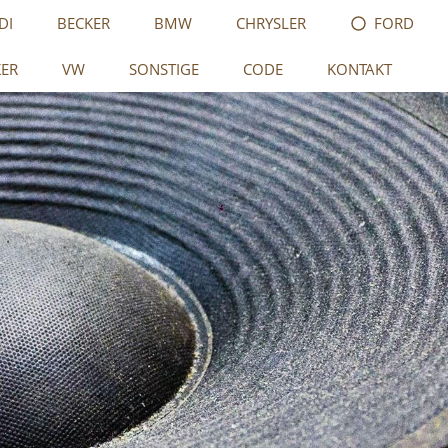
DI
BECKER
BMW
CHRYSLER
FORD
KER
VW
SONSTIGE
CODE
KONTAKT