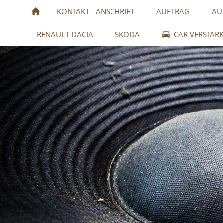
KONTAKT - ANSCHRIFT
AUFTRAG
AU
RENAULT DACIA
SKODA
CAR VERSTÄR