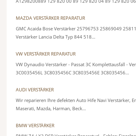
A1298200889 129 820 00 89 129 820 04 89 129 820 06 
MAZDA VERSTÄRKER REPARATUR
GMC Acaida Bose Verstärker 25796753 25869049 258110
Verstärker Lancia Delta Typ 844 518...
VW VERSTÄRKER REPARATUR
VW Dynaudio Verstärker - Passat 3C Komplettausfall 
3C0035456L 3C8035456C 3C8035456E 3C8035456...
AUDI VERSTÄRKER
Wir reparieren Ihre defekten Auto Hife Navi Verstärker,
Maserati, Mazda, Harman, Beck...
BMW VERSTÄRKER
BMW Z4 / X3 DSP Verstärker Reparatur! - Fehler: Einzelne