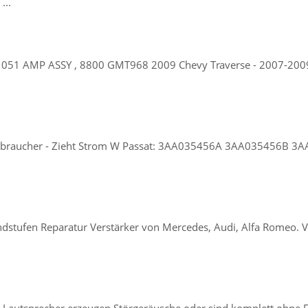
...
51 AMP ASSY , 8800 GMT968 2009 Chevy Traverse - 2007-2009 
- Verbraucher - Zieht Strom W Passat: 3AA035456A 3AA035456
 Endstufen Reparatur Verstärker von Mercedes, Audi, Alfa Romeo. 
 Lautsprecher erzeugen Störgeräusche oder sind komplett ohne Fun