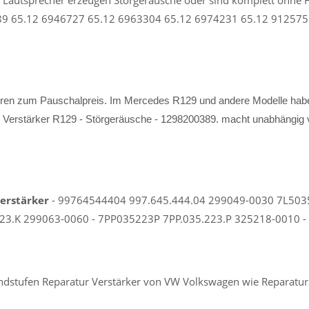
89 65.12 6946727 65.12 6963304 65.12 6974231 65.12 912575
ieren zum Pauschalpreis. Im Mercedes R129 und andere Modelle ha
Verstärker R129 - Störgeräusche - 1298200389. macht unabhängig v
Verstärker
- 99764544404 997.645.444.04 299049-0030 7L50
3.K 299063-0060 - 7PP035223P 7PP.035.223.P 325218-0010 - MOS
r, Endstufen Reparatur Verstärker von VW Volkswagen wie Repar