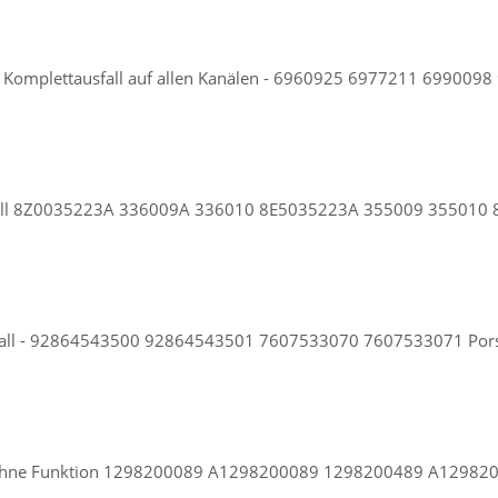
n - Komplettausfall auf allen Kanälen - 6960925 6977211 699
ausfall 8Z0035223A 336009A 336010 8E5035223A 355009 3550
usfall - 92864543500 92864543501 7607533070 7607533071 Porsc
ner ohne Funktion 1298200089 A1298200089 1298200489 A129