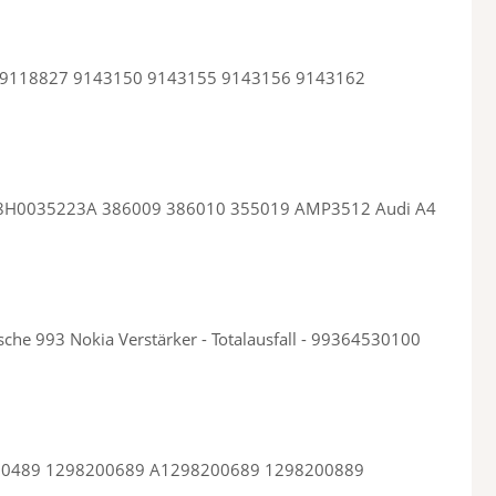
0098 9118827 9143150 9143155 9143156 9143162
10 8H0035223A 386009 386010 355019 AMP3512 Audi A4
he 993 Nokia Verstärker - Totalausfall - 99364530100
8200489 1298200689 A1298200689 1298200889