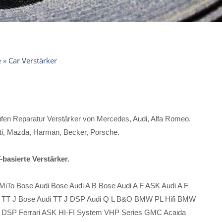
e
»
Car Verstärker
stufen Reparatur Verstärker von Mercedes, Audi, Alfa Romeo.
ti, Mazda, Harman, Becker, Porsche.
basierte Verstärker.
 MiTo Bose Audi Bose Audi A B Bose Audi A F ASK Audi A F
di TT J Bose Audi TT J DSP Audi Q L B&O BMW PL Hifi BMW
X DSP Ferrari ASK HI-FI System VHP Series GMC Acaida