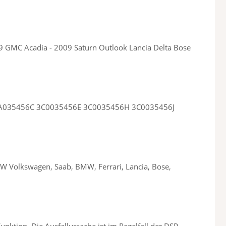
GMC Acadia - 2009 Saturn Outlook Lancia Delta Bose
B 3AA035456C 3C0035456E 3C0035456H 3C0035456J
VW Volkswagen, Saab, BMW, Ferrari, Lancia, Bose,
ktion. Die Ausfallursache ist im Regelfall der DSP-