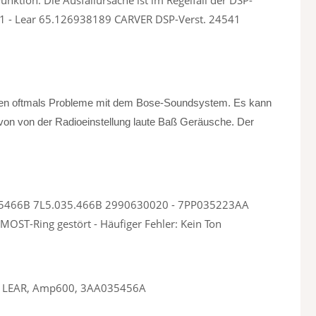
1 - Lear 65.126938189 CARVER DSP-Verst. 24541
ben oftmals Probleme mit dem Bose-Soundsystem. Es kann
on von der Radioeinstellung laute Baß Geräusche. Der
35466B 7L5.035.466B 2990630020 - 7PP035223AA
T-Ring gestört - Häufiger Fehler: Kein Ton
atur LEAR, Amp600, 3AA035456A