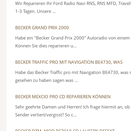
Wir Reparieren Ihr Ford Radio Navi RNS, RNS MFD, TravelPi
1-3 Tagen. Unsere ...
BECKER GRAND PRIX 2000
Habe ein "Becker Grand Prix 2000" Autoradio von einem 3
Können Sie dies reparieren u...
BECKER TRAFFIC PRO MIT NAVIGATION BE4730, WAS
Habe das Becker Traffic pro mit Navigation BE4730, was 
gesehen zu haben sagen was ...
BECKER MEXCIO PRO CD REPARIEREN KÖNNEN
Sehr geehrte Damen und Herren! Ich frage hiermit an, o
Sender verliert/vergisst? So c...
BECKER DTM, MOD.BE7918 CD LAUFERK DEFEKT