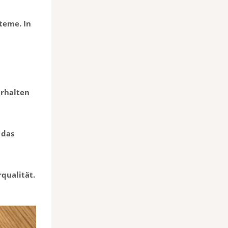
teme. In
erhalten
 das
rqualität.